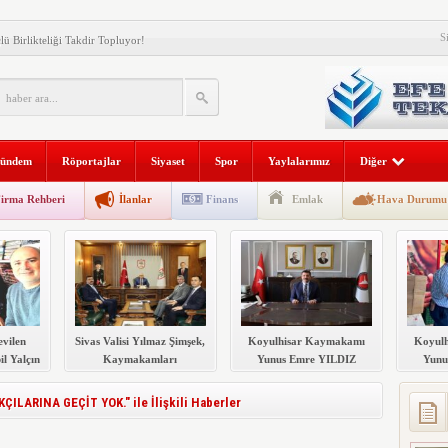
S
lü Birlikteliği Takdir Topluyor!
larından Kabil Yalçın Vefat Etti.
k, Kaymakamları Makamında Kabul Etti
nus Emre YILDIZ Görevine Başladı
ündem
Röportajlar
Siyaset
Spor
Yaylalarımız
Diğer
nus Emre YILDIZ Esnafla Buluştu.
irma Rehberi
İlanlar
Finans
Emlak
Hava Durumu
or…
cadele İstiyor
i Büyüyor: Yüksek Kiralar Vatandaşın Gündeminde
armı: Daha Kaç Can Gidecek?
evilen
Sivas Valisi Yılmaz Şimşek,
Koyulhisar Kaymakamı
Koyul
İNDEN GÖÇMEN KAÇAKÇILARINA GEÇİT YOK.
l Yalçın
Kaymakamları
Yunus Emre YILDIZ
Yunu
Makamında Kabul Etti
Görevine Başladı
Esn
ARINA GEÇİT YOK." ile İlişkili Haberler