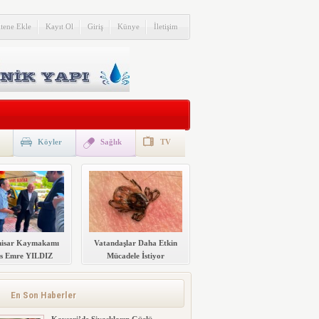
itene Ekle
Kayıt Ol
Giriş
Künye
İletişim
Köyler
Sağlık
TV
hisar Kaymakamı
Vatandaşlar Daha Etkin
s Emre YILDIZ
Mücadele İstiyor
afla Buluştu.
En Son Haberler