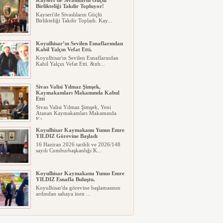
Kayseri’de Sivaslıların Güçlü
Birlikteliği Takdir Topluyor!
Kayseri'de Sivaslıların Güçlü
Birlikteliği Takdir Topladı. Kay...
Koyulhisar’ın Sevilen Esnaflarından
Kabil Yalçın Vefat Etti.
Koyulhisar'ın Sevilen Esnaflarından
Kabil Yalçın Vefat Etti. &nb...
Sivas Valisi Yılmaz Şimşek,
Kaymakamları Makamında Kabul
Etti
Sivas Valisi Yılmaz Şimşek, Yeni
Atanan Kaymakamları Makamında
Ka...
Koyulhisar Kaymakamı Yunus Emre
YILDIZ Görevine Başladı
16 Haziran 2026 tarihli ve 2026/148
sayılı Cumhurbaşkanlığı K...
Koyulhisar Kaymakamı Yunus Emre
YILDIZ Esnafla Buluştu.
Koyulhisar'da görevine başlamasının
ardından sahaya inen ...
Koyulhisar Bir Çıkış Arıyor…