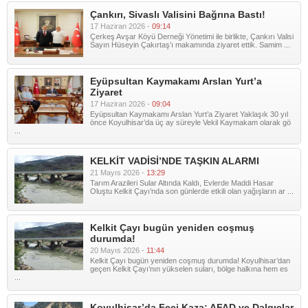
Çankırı, Sivaslı Valisini Bağrına Bastı!
17 Haziran 2026 -
09:14
Çerkeş Avşar Köyü Derneği Yönetimi ile birlikte, Çankırı Valisi
Sayın Hüseyin Çakırtaş’ı makamında ziyaret ettik. Samim ...
Eyüpsultan Kaymakamı Arslan Yurt’a
Ziyaret
17 Haziran 2026 -
09:04
Eyüpsultan Kaymakamı Arslan Yurt’a Ziyaret Yaklaşık 30 yıl
önce Koyulhisar’da üç ay süreyle Vekil Kaymakam olarak gö
...
KELKİT VADİSİ’NDE TAŞKIN ALARMI
21 Mayıs 2026 -
13:29
Tarım Arazileri Sular Altında Kaldı, Evlerde Maddi Hasar
Oluştu Kelkit Çayı’nda son günlerde etkili olan yağışların ar ...
Kelkit Çayı bugün yeniden coşmuş
durumda!
20 Mayıs 2026 -
11:44
Kelkit Çayı bugün yeniden coşmuş durumda! Koyulhisar’dan
geçen Kelkit Çayı’nın yükselen suları, bölge halkına hem es
...
Koyulhisar’da Feci Kaza: AFAD ve Dalgıçlar