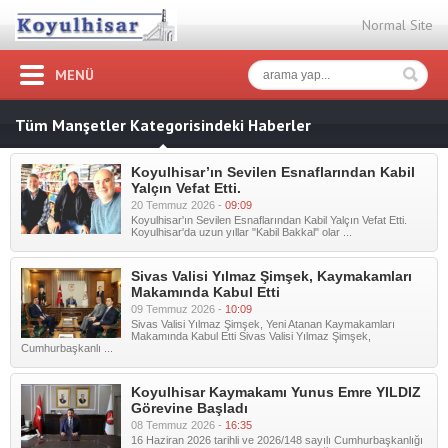
Normal Site
MENÜ
Tüm Manşetler Kategorisindeki Haberler
Koyulhisar’ın Sevilen Esnaflarından Kabil
Yalçın Vefat Etti.
20 Temmuz 2026 -
09:09
Koyulhisar'ın Sevilen Esnaflarından Kabil Yalçın Vefat Etti.
Koyulhisar'da uzun yıllar "Kabil Bakkal" olar ...
Sivas Valisi Yılmaz Şimşek, Kaymakamları
Makamında Kabul Etti
09 Temmuz 2026 -
10:09
Sivas Valisi Yılmaz Şimşek, Yeni Atanan Kaymakamları
Makamında Kabul Etti Sivas Valisi Yılmaz Şimşek,
Cumhurbaşkanlı ...
Koyulhisar Kaymakamı Yunus Emre YILDIZ
Görevine Başladı
08 Temmuz 2026 -
16:35
16 Haziran 2026 tarihli ve 2026/148 sayılı Cumhurbaşkanlığı