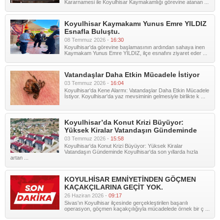
Kararnamesi ile Koyulhisar Kaymakamlığı görevine atanan ...
Koyulhisar Kaymakamı Yunus Emre YILDIZ
Esnafla Buluştu.
08 Temmuz 2026 -
16:30
Koyulhisar'da görevine başlamasının ardından sahaya inen
Kaymakam Yunus Emre YILDIZ, ilçe esnafını ziyaret eder ...
Vatandaşlar Daha Etkin Mücadele İstiyor
03 Temmuz 2026 -
16:04
Koyulhisar'da Kene Alarmı: Vatandaşlar Daha Etkin Mücadele
İstiyor. Koyulhisar'da yaz mevsiminin gelmesiyle birlikte k ...
Koyulhisar’da Konut Krizi Büyüyor:
Yüksek Kiralar Vatandaşın Gündeminde
03 Temmuz 2026 -
15:58
Koyulhisar'da Konut Krizi Büyüyor: Yüksek Kiralar
Vatandaşın Gündeminde Koyulhisar'da son yıllarda hızla
artan ...
KOYULHİSAR EMNİYETİNDEN GÖÇMEN
KAÇAKÇILARINA GEÇİT YOK.
26 Haziran 2026 -
09:17
Sivas'ın Koyulhisar ilçesinde gerçekleştirilen başarılı
operasyon, göçmen kaçakçılığıyla mücadelede örnek bir ç ...