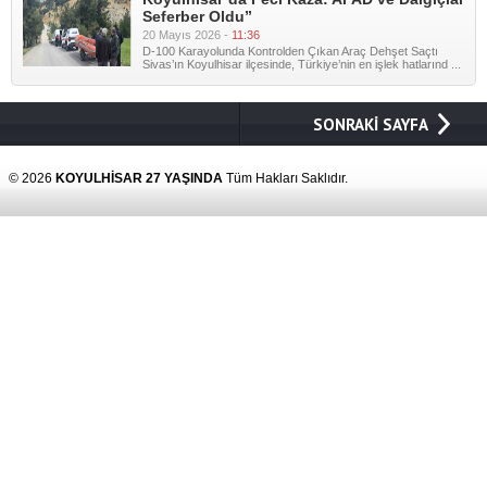
Seferber Oldu”
20 Mayıs 2026 -
11:36
D-100 Karayolunda Kontrolden Çıkan Araç Dehşet Saçtı
Sivas’ın Koyulhisar ilçesinde, Türkiye’nin en işlek hatlarınd ...
SONRAKİ SAYFA
© 2026
KOYULHİSAR 27 YAŞINDA
Tüm Hakları Saklıdır.