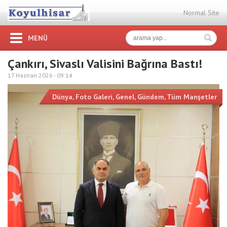
Normal Site
MENÜ
Çankırı, Sivaslı Valisini Bağrına Bastı!
17 Haziran 2026 -
09:14
Dünya
,
Foto Galeri
,
Genel
,
Gündem
,
Tüm Manşetler