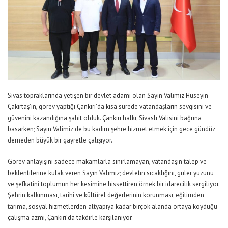
Sivas topraklarında yetişen bir devlet adamı olan Sayın Valimiz Hüseyin
Çakırtaş’ın, görev yaptığı Çankırı’da kısa sürede vatandaşların sevgisini ve
güvenini kazandığına şahit olduk. Çankırı halkı, Sivaslı Valisini bağrına
basarken; Sayın Valimiz de bu kadim şehre hizmet etmek için gece gündüz
demeden büyük bir gayretle çalışıyor.
Görev anlayışını sadece makamlarla sınırlamayan, vatandaşın talep ve
beklentilerine kulak veren Sayın Valimiz; devletin sıcaklığını, güler yüzünü
ve şefkatini toplumun her kesimine hissettiren örnek bir idarecilik sergiliyor.
Şehrin kalkınması, tarihi ve kültürel değerlerinin korunması, eğitimden
tarıma, sosyal hizmetlerden altyapıya kadar birçok alanda ortaya koyduğu
çalışma azmi, Çankırı’da takdirle karşılanıyor.