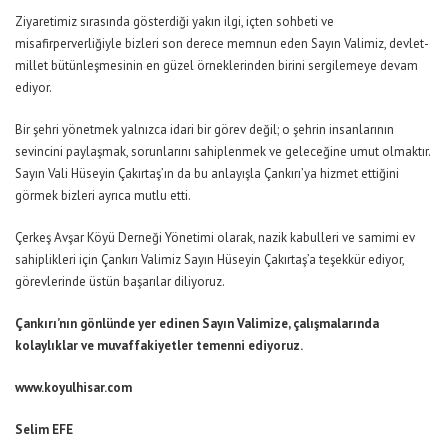
Ziyaretimiz sırasında gösterdiği yakın ilgi, içten sohbeti ve
misafirperverliğiyle bizleri son derece memnun eden Sayın Valimiz, devlet-
millet bütünleşmesinin en güzel örneklerinden birini sergilemeye devam
ediyor.
Bir şehri yönetmek yalnızca idari bir görev değil; o şehrin insanlarının
sevincini paylaşmak, sorunlarını sahiplenmek ve geleceğine umut olmaktır.
Sayın Vali Hüseyin Çakırtaş’ın da bu anlayışla Çankırı’ya hizmet ettiğini
görmek bizleri ayrıca mutlu etti.
Çerkeş Avşar Köyü Derneği Yönetimi olarak, nazik kabulleri ve samimi ev
sahiplikleri için Çankırı Valimiz Sayın Hüseyin Çakırtaş’a teşekkür ediyor,
görevlerinde üstün başarılar diliyoruz.
Çankırı’nın gönlünde yer edinen Sayın Valimize, çalışmalarında
kolaylıklar ve muvaffakiyetler temenni ediyoruz.
www.koyulhisar.com
Selim EFE