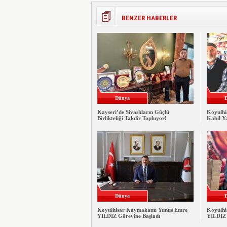
BENZER HABERLER
Dünya
Kayseri’de Sivaslıların Güçlü
Koyulhis
Birlikteliği Takdir Topluyor!
Kabil Ya
Dünya
Koyulhisar Kaymakamı Yunus Emre
Koyulhi
YILDIZ Görevine Başladı
YILDIZ 