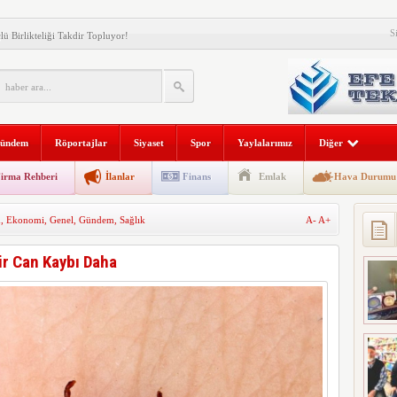
S
lü Birlikteliği Takdir Topluyor!
larından Kabil Yalçın Vefat Etti.
k, Kaymakamları Makamında Kabul Etti
nus Emre YILDIZ Görevine Başladı
ündem
Röportajlar
Siyaset
Spor
Yaylalarımız
Diğer
nus Emre YILDIZ Esnafla Buluştu.
irma Rehberi
İlanlar
Finans
Emlak
Hava Durumu
or…
m
,
Ekonomi
,
Genel
,
Gündem
,
Sağlık
A-
A+
cadele İstiyor
i Büyüyor: Yüksek Kiralar Vatandaşın Gündeminde
ir Can Kaybı Daha
armı: Daha Kaç Can Gidecek?
İNDEN GÖÇMEN KAÇAKÇILARINA GEÇİT YOK.