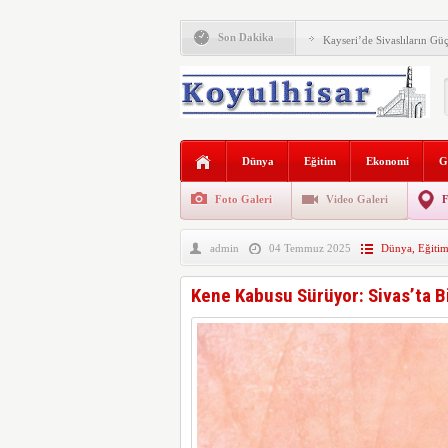
Son Dakika
Kayseri’de Sivaslıların Güç
Koyulhisar’ın Sevilen Esnaf
Sivas Valisi Yılmaz Şimşe
Koyulhisar Kaymakamı Yu
Dünya
Eğitim
Ekonomi
G
Koyulhisar Kaymakamı Yu
Foto Galeri
Video Galeri
F
Koyulhisar Bir Çıkış Arıy
admin
04 Temmuz 2025
Dünya
,
Eğiti
Vatandaşlar Daha Etkin Mü
Koyulhisar’da Konut Kriz
Kene Kabusu Sürüyor: Sivas’ta B
Kelkit Vadisi’nde Kene Al
KOYULHİSAR EMNİYET