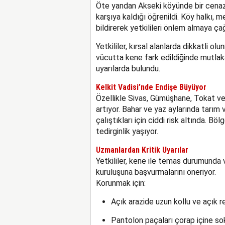
Öte yandan Akseki köyünde bir cenaze
karşıya kaldığı öğrenildi. Köy halkı, 
bildirerek yetkilileri önlem almaya çağ
Yetkililer, kırsal alanlarda dikkatli o
vücutta kene fark edildiğinde mutlak
uyarılarda bulundu.
Kelkit Vadisi’nde Endişe Büyüyor
Özellikle Sivas, Gümüşhane, Tokat ve E
artıyor. Bahar ve yaz aylarında tarım 
çalıştıkları için ciddi risk altında. Bö
tedirginlik yaşıyor.
Uzmanlardan Kritik Uyarılar
Yetkililer, kene ile temas durumunda
kuruluşuna başvurmalarını öneriyor.
Korunmak için:
Açık arazide uzun kollu ve açık ren
Pantolon paçaları çorap içine so