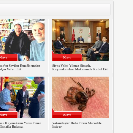
Dünya
Dünya
ar’ın Sevilen Esnaflarından
Sivas Valisi Yılmaz Şimşek,
lçın Vefat Etti.
Kaymakamları Makamında Kabul Etti
Dünya
Dünya
sar Kaymakamı Yunus Emre
Vatandaşlar Daha Etkin Mücadele
Esnafla Buluştu.
İstiyor