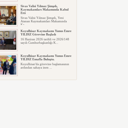
Sivas Valisi Yılmaz Şimşek,
Kaymakamları Makamında Kabul
Etti
Sivas Valisi Yılmaz Şimşek, Yeni
Atanan Kaymakamları Makamında
Ka...
Koyulhisar Kaymakamı Yunus Emre
YILDIZ Görevine Başladı
16 Haziran 2026 tarihli ve 2026/148
sayılı Cumhurbaşkanlığı K...
Koyulhisar Kaymakamı Yunus Emre
YILDIZ Esnafla Buluştu.
Koyulhisar'da görevine başlamasının
ardından sahaya inen ...
Koyulhisar Bir Çıkış Arıyor…
Koyulhisar Bir Çıkış Arıyor…
Koyulhisar, sanki kendi kaderine te...
Vatandaşlar Daha Etkin Mücadele
İstiyor
Koyulhisar'da Kene Alarmı:
Vatandaşlar Daha Etkin Mücadele
İstiyo...