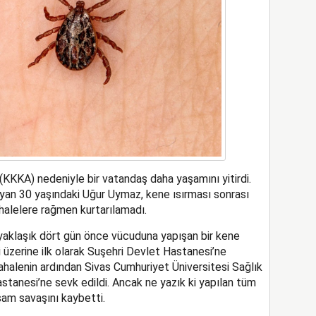
(KKKA) nedeniyle bir vatandaş daha yaşamını yitirdi.
yan 30 yaşındaki Uğur Uymaz, kene ısırması sonrası
halelere rağmen kurtarılamadı.
 yaklaşık dört gün önce vücuduna yapışan bir kene
 üzerine ilk olarak Suşehri Devlet Hastanesi’ne
alenin ardından Sivas Cumhuriyet Üniversitesi Sağlık
tanesi’ne sevk edildi. Ancak ne yazık ki yapılan tüm
m savaşını kaybetti.