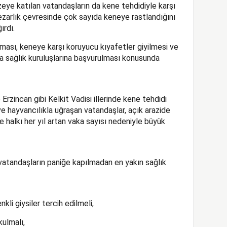
ye katılan vatandaşların da kene tehdidiyle karşı
mezarlık çevresinde çok sayıda keneye rastlandığını
ırdı.
lunması, keneye karşı koruyucu kıyafetler giyilmesi ve
a sağlık kuruluşlarına başvurulması konusunda
rzincan gibi Kelkit Vadisi illerinde kene tehdidi
ve hayvancılıkla uğraşan vatandaşlar, açık arazide
lge halkı her yıl artan vaka sayısı nedeniyle büyük
 vatandaşların paniğe kapılmadan en yakın sağlık
kli giysiler tercih edilmeli,
kulmalı,