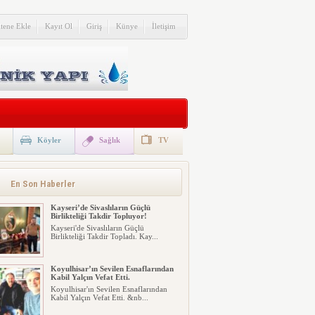
itene Ekle
Kayıt Ol
Giriş
Künye
İletişim
Köyler
Sağlık
TV
En Son Haberler
Kayseri’de Sivaslıların Güçlü
Birlikteliği Takdir Topluyor!
Kayseri'de Sivaslıların Güçlü
Birlikteliği Takdir Topladı. Kay...
Koyulhisar’ın Sevilen Esnaflarından
Kabil Yalçın Vefat Etti.
Koyulhisar'ın Sevilen Esnaflarından
Kabil Yalçın Vefat Etti. &nb...