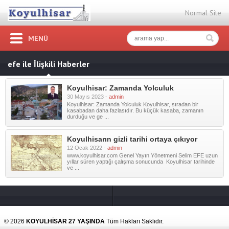
Normal Site
MENÜ
efe ile İlişkili Haberler
Koyulhisar: Zamanda Yolculuk
30 Mayıs 2023 -
admin
Koyulhisar: Zamanda Yolculuk Koyulhisar, sıradan bir
kasabadan daha fazlasıdır. Bu küçük kasaba, zamanın
durduğu ve ge ...
Koyulhisarın gizli tarihi ortaya çıkıyor
12 Ocak 2022 -
admin
www.koyulhisar.com Genel Yayın Yönetmeni Selim EFE uzun
yıllar süren yaptığı çalışma sonucunda Koyulhisar tarihinde
ve ...
© 2026
KOYULHİSAR 27 YAŞINDA
Tüm Hakları Saklıdır.