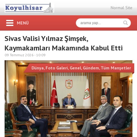
Normal Site
MENÜ
Sivas Valisi Yılmaz Şimşek,
Kaymakamları Makamında Kabul Etti
09 Temmuz 2026 -
10:09
Dünya
,
Foto Galeri
,
Genel
,
Gündem
,
Tüm Manşetler