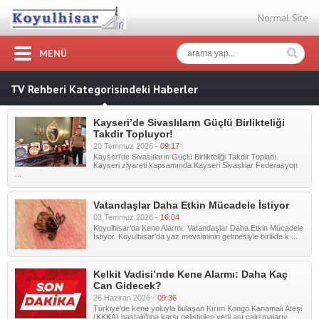
Normal Site
MENÜ
TV Rehberi Kategorisindeki Haberler
Kayseri’de Sivaslıların Güçlü Birlikteliği
Takdir Topluyor!
20 Temmuz 2026 -
09:17
Kayseri'de Sivaslıların Güçlü Birlikteliği Takdir Topladı.
Kayseri ziyareti kapsamında Kayseri Sivaslılar Federasyon
...
Vatandaşlar Daha Etkin Mücadele İstiyor
03 Temmuz 2026 -
16:04
Koyulhisar'da Kene Alarmı: Vatandaşlar Daha Etkin Mücadele
İstiyor. Koyulhisar'da yaz mevsiminin gelmesiyle birlikte k ...
Kelkit Vadisi’nde Kene Alarmı: Daha Kaç
Can Gidecek?
26 Haziran 2026 -
09:36
Türkiye'de kene yoluyla bulaşan Kırım Kongo Kanamalı Ateşi
(KKKA) hastalığına karşı geliştirilen yerli aşı çalışmalarıy ...