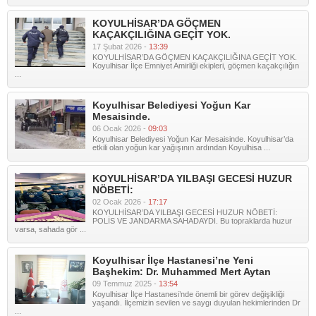
KOYULHİSAR’DA GÖÇMEN
KAÇAKÇILIĞINA GEÇİT YOK.
17 Şubat 2026 -
13:39
KOYULHİSAR’DA GÖÇMEN KAÇAKÇILIĞINA GEÇİT YOK.
Koyulhisar İlçe Emniyet Amirliği ekipleri, göçmen kaçakçılığın
...
Koyulhisar Belediyesi Yoğun Kar
Mesaisinde.
06 Ocak 2026 -
09:03
Koyulhisar Belediyesi Yoğun Kar Mesaisinde. Koyulhisar’da
etkili olan yoğun kar yağışının ardından Koyulhisa ...
KOYULHİSAR’DA YILBAŞI GECESİ HUZUR
NÖBETİ:
02 Ocak 2026 -
17:17
KOYULHİSAR’DA YILBAŞI GECESİ HUZUR NÖBETİ:
POLİS VE JANDARMA SAHADAYDI. Bu topraklarda huzur
varsa, sahada gör ...
Koyulhisar İlçe Hastanesi’ne Yeni
Başhekim: Dr. Muhammed Mert Aytan
09 Temmuz 2025 -
13:54
Koyulhisar İlçe Hastanesi’nde önemli bir görev değişikliği
yaşandı. İlçemizin sevilen ve saygı duyulan hekimlerinden Dr
...