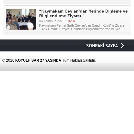
“Kaymakam Ceylan’dan Yerinde Dinleme ve
Bilgilendirme Ziyareti”
04 Temmuz 2025 -
16:04
Kaymakam Ferhat Salih Ceylan’dan Çandır Köyü’ne Ziyaret
– Atık Havuzu Projesi Hakkında Bilgilendirme Yapıldı. &n ...
SONRAKİ SAYFA
© 2026
KOYULHİSAR 27 YAŞINDA
Tüm Hakları Saklıdır.