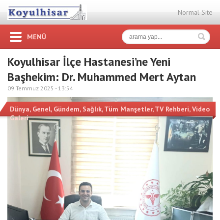
Normal Site
MENÜ
Koyulhisar İlçe Hastanesi’ne Yeni
Başhekim: Dr. Muhammed Mert Aytan
09 Temmuz 2025 -
13:54
Dünya
,
Genel
,
Gündem
,
Sağlık
,
Tüm Manşetler
,
TV Rehberi
,
Video
Galeri