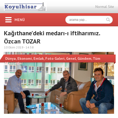
Normal Site
MENÜ
Kağıthane’deki medarı-ı iftiharımız.
Özcan TOZAR
10 Ekim 2019 -
14:58
Dünya
,
Ekonomi
,
Emlak
,
Foto Galeri
,
Genel
,
Gündem
,
Tüm
Manşetler