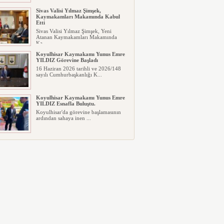
Sivas Valisi Yılmaz Şimşek,
Kaymakamları Makamında Kabul
Etti
Sivas Valisi Yılmaz Şimşek, Yeni
Atanan Kaymakamları Makamında
Ka...
Koyulhisar Kaymakamı Yunus Emre
YILDIZ Görevine Başladı
16 Haziran 2026 tarihli ve 2026/148
sayılı Cumhurbaşkanlığı K...
Koyulhisar Kaymakamı Yunus Emre
YILDIZ Esnafla Buluştu.
Koyulhisar'da görevine başlamasının
ardından sahaya inen ...
Koyulhisar Bir Çıkış Arıyor…
Koyulhisar Bir Çıkış Arıyor…
Koyulhisar, sanki kendi kaderine te...
Vatandaşlar Daha Etkin Mücadele
İstiyor
Koyulhisar'da Kene Alarmı:
Vatandaşlar Daha Etkin Mücadele
İstiyo...