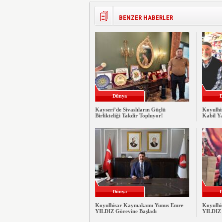
BENZER HABERLER
Dünya
Kayseri’de Sivaslıların Güçlü
Koyulhis
Birlikteliği Takdir Topluyor!
Kabil Ya
Dünya
Koyulhisar Kaymakamı Yunus Emre
Koyulhi
YILDIZ Görevine Başladı
YILDIZ 