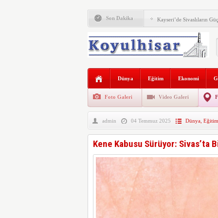
Son Dakika
Kayseri’de Sivaslıların Güç
Koyulhisar’ın Sevilen Esnaf
Sivas Valisi Yılmaz Şimşe
Koyulhisar Kaymakamı Yu
Dünya
Eğitim
Ekonomi
G
Koyulhisar Kaymakamı Yu
Foto Galeri
Video Galeri
F
Koyulhisar Bir Çıkış Arıy
admin
04 Temmuz 2025
Dünya
,
Eğiti
Vatandaşlar Daha Etkin Mü
Koyulhisar’da Konut Kriz
Kene Kabusu Sürüyor: Sivas’ta B
Kelkit Vadisi’nde Kene Al
KOYULHİSAR EMNİYET