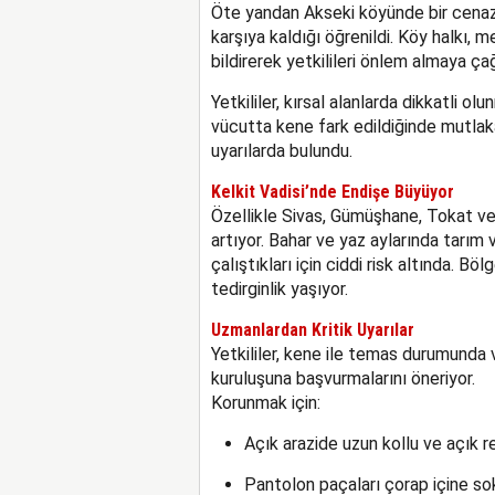
Öte yandan Akseki köyünde bir cenaze
karşıya kaldığı öğrenildi. Köy halkı, 
bildirerek yetkilileri önlem almaya çağ
Yetkililer, kırsal alanlarda dikkatli o
vücutta kene fark edildiğinde mutlak
uyarılarda bulundu.
Kelkit Vadisi’nde Endişe Büyüyor
Özellikle Sivas, Gümüşhane, Tokat ve E
artıyor. Bahar ve yaz aylarında tarım 
çalıştıkları için ciddi risk altında. Bö
tedirginlik yaşıyor.
Uzmanlardan Kritik Uyarılar
Yetkililer, kene ile temas durumunda
kuruluşuna başvurmalarını öneriyor.
Korunmak için:
Açık arazide uzun kollu ve açık ren
Pantolon paçaları çorap içine so