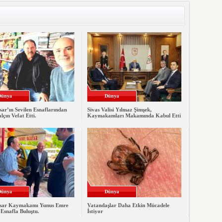
Dünya
Dünya
ar’ın Sevilen Esnaflarından
Sivas Valisi Yılmaz Şimşek,
lçın Vefat Etti.
Kaymakamları Makamında Kabul Etti
Dünya
Dünya
sar Kaymakamı Yunus Emre
Vatandaşlar Daha Etkin Mücadele
Esnafla Buluştu.
İstiyor