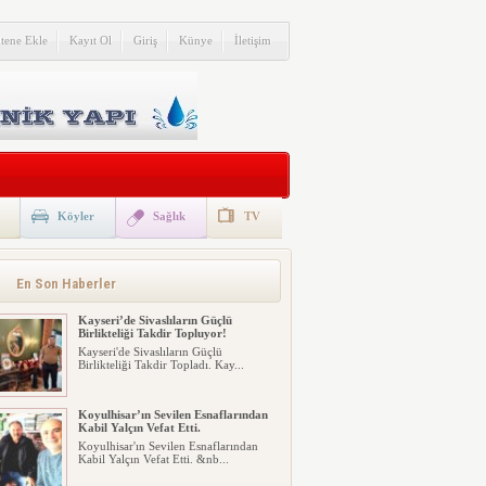
itene Ekle
Kayıt Ol
Giriş
Künye
İletişim
Köyler
Sağlık
TV
En Son Haberler
Kayseri’de Sivaslıların Güçlü
Birlikteliği Takdir Topluyor!
Kayseri'de Sivaslıların Güçlü
Birlikteliği Takdir Topladı. Kay...
Koyulhisar’ın Sevilen Esnaflarından
Kabil Yalçın Vefat Etti.
Koyulhisar'ın Sevilen Esnaflarından
Kabil Yalçın Vefat Etti. &nb...