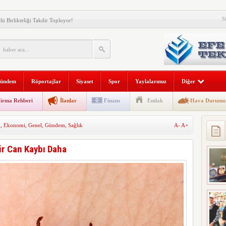
S
lü Birlikteliği Takdir Topluyor!
larından Kabil Yalçın Vefat Etti.
k, Kaymakamları Makamında Kabul Etti
nus Emre YILDIZ Görevine Başladı
ündem
Röportajlar
Siyaset
Spor
Yaylalarımız
Diğer
nus Emre YILDIZ Esnafla Buluştu.
irma Rehberi
İlanlar
Finans
Emlak
Hava Durumu
or…
m
,
Ekonomi
,
Genel
,
Gündem
,
Sağlık
A-
A+
cadele İstiyor
i Büyüyor: Yüksek Kiralar Vatandaşın Gündeminde
ir Can Kaybı Daha
armı: Daha Kaç Can Gidecek?
İNDEN GÖÇMEN KAÇAKÇILARINA GEÇİT YOK.