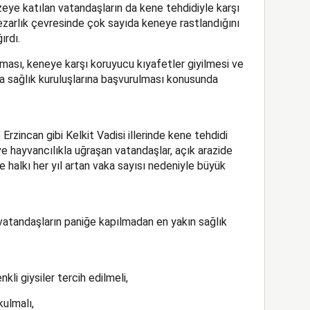
ye katılan vatandaşların da kene tehdidiyle karşı
mezarlık çevresinde çok sayıda keneye rastlandığını
ırdı.
lunması, keneye karşı koruyucu kıyafetler giyilmesi ve
a sağlık kuruluşlarına başvurulması konusunda
rzincan gibi Kelkit Vadisi illerinde kene tehdidi
ve hayvancılıkla uğraşan vatandaşlar, açık arazide
lge halkı her yıl artan vaka sayısı nedeniyle büyük
 vatandaşların paniğe kapılmadan en yakın sağlık
kli giysiler tercih edilmeli,
kulmalı,