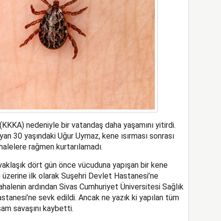
(KKKA) nedeniyle bir vatandaş daha yaşamını yitirdi.
yan 30 yaşındaki Uğur Uymaz, kene ısırması sonrası
halelere rağmen kurtarılamadı.
 yaklaşık dört gün önce vücuduna yapışan bir kene
 üzerine ilk olarak Suşehri Devlet Hastanesi’ne
alenin ardından Sivas Cumhuriyet Üniversitesi Sağlık
tanesi’ne sevk edildi. Ancak ne yazık ki yapılan tüm
m savaşını kaybetti.