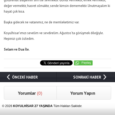
götürendir. Başarının sırrı ise sevmektir. Gönül vermektir, emek vermektir,
değer vermektir, hasret olmaktır, sende kimsin dememektir. Unutmayalım ki
hayat çok kısa.
Başka gidecek ne vatanımız, ne de memleketimiz var.
Koyulhisar’ımızı sevelim ve sevdirelim. Ağustos’ta görüşmek dileğiyle.
Hepinizi çok özledim.
Selam ve Dua İle.
ÖNCEKİ HABER
SONRAKİ HABER
Yorumlar
(0)
Yorum Yapın
© 2026
KOYULHİSAR 27 YAŞINDA
Tüm Hakları Saklıdır.