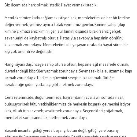
Biz İlçemizde harç olmak istedik. Hayat vermek istedik.
Memleketimize katkı sağlamak istiyor isek, memleketimizin her bir ferdine
değer vermek, yetmez ayrıca kulak vermemiz gerekir. Kimine sahip çıkıp
kimine çıkmazsanız kimini içeri alır, kimini dışarıda bırakırsanız gerçek
sevenlerini de kaybetmiş oluruz. Hatasıyla sevabıyla hepsinin gönlünü
kazanmak zorundayız. Memleketimizde yaşayan oralarda hayat süren bir
kişi çok önemli ve değerlidir.
Hangi siyasi düşünceye sahip olursa olsun, hepsine eşit mesafede olmak,
duvarlar değil köprüler yapmak zorundayız. Sevmesek bile el uzatmak, kapı
açmak zorundayız. Herkesin güvenini sevgisini kazanmalı. Birliğe
beraberliğe giden yollara çiçekler ekmek zorundayız.
Cenazelerimizde, düğünlerimizde, bayramlarımızda, aynı sofrada nasıl
buluşuyor isek bütün etkinliklerimize de herkesin koşarak gelmesini istiyor
isek, Allah için sevmek, sevdirmek zorundayız. Seçenekleri çoğaltmak,
memleket sorunlarında kenetlenmek zorundayız.
Başarılı insanlar gittiği yerde başarıyı bulan değil, gittiği yere başarıyı