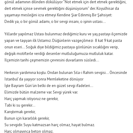
gönül adamının dilinden dökülüyor ”Not etmek için dert etmek gerektiğini,
dert etmek içinse sevmek gerektiğini düşünüyorum” der. Koyulhisar da
yaşamayı mesleğini icra etmeyi Kendine Şiar Edinmiş Bir Şahsiyet:
Dedik ya, o bir gönül adamı, o bir sevgi insanı, o işinin ustası…
Yıllardır yapılmaz Ustası bulunmaz dediğimiz kuru ve yaş pastayı ilçemizde
yapan ve taşıyan ilk Ustamız. Düğünlerin vazgeçilmezi 8 kat 9 kat pasta
onun eseri… Soğuk diye bildiğimiz pastaya gönlünün sıcaklığını verip,
değişik motiflerle verdiği desenler mutluluğumuza mutluluk katar.
İlçemizin tarihi çeşmemizin çevresini duvarlarını süsledi…
Herkesin yardımına koştu. Ondan bulunan Sıla-i Rahim sevgisi… Öncesinde
İstanbul’da yaşıyor sonra Memleketine dönüyor
İşte Bayram Gün’ün belki de en güzel sevgi ifadeleri…
Elimizde bütün malzeme var. Sevgi yürek var.
Harç yapmak istiyoruz ne gerekir,
Tabi ki su gerekir…
Karıştırmak gerekir,
Bunun için kararlılık gerekir,
Su sevgidir. Suyu katmazsan harç olmaz, hayat bulmaz.
Harç olmayınca beton olmaz,