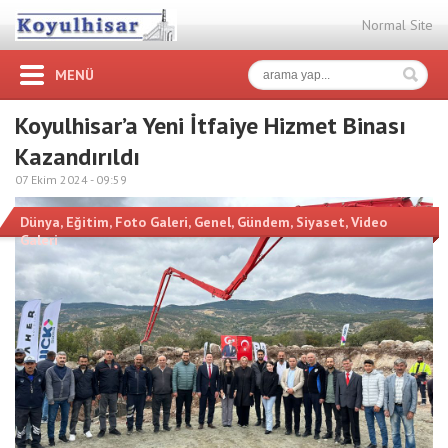
Normal Site
MENÜ
Koyulhisar’a Yeni İtfaiye Hizmet Binası
Kazandırıldı
07 Ekim 2024 -
09:59
Dünya
,
Eğitim
,
Foto Galeri
,
Genel
,
Gündem
,
Siyaset
,
Video
Galeri