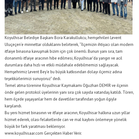
Koyulhisar Belediye Başkanı Bora Karakullukcu, hemşehrileri Levent
Uluçeçen’e minnettar olduklarını belirterek, “İlçemizin ihtiyacı olan modern
itfaiye binasına kavuşmak bizim için çok önemli. Bunun yanı sıra, tam
donanımlı itfaiye aracının hibe edilmesi, Koyulhisar’da yangın ve acil
durumlara daha hızlı ve etkili müdahale edebilmemizi sağlayacak.
Hemşehrimiz Levent Bey’e bu büyük katkısından dolayı ilçemiz adına
teşekkürlerimizi sunuyoruz” dedi.
Temel atma törenine Koyulhisar Kaymakamı Oğuzhan DEMİR ve ilçenin
önde gelen protokol üyelerinin yanı sıra çok sayıda vatandaş katıldı. Tören,
hem ilçede yaşayanlar hem de davetliler tarafından yoğun ilgiyle
karşılandı.
Bu yeni hizmet binasının ve itfaiye aracının, Koyulhisar halkına uzun yıllar
hizmet ederek, olası felaketlerde can ve mal kaybını önlemeye yönelik
büyük bir fark yaratması bekleniyor.
www.koyulhisaar.com Gerçekten Haber Verir.