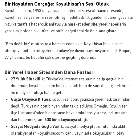
Bir Hayalden Gerçeğe: Koyulhisar’ın Sesi Olduk
Koyulhisar.com, 1998’de yalnızca bir internet sitesi olmanın ötesinde,
Koyulhisar ve çevresinin sesi olmayı hedefledi. İlk günden itibaren güvenilir,
hızlı ve tarafsız habercilik anlayışıyla hareket eden site, yerel haberlerin
yanı sıra, bölgenin kültürel ve tarihi değerlerini de ön plana çıkardı.
“Ben değil, biz” mottosuyla hareket eden ekip, Koyulhisar halkının sesi
olmayı ve onların hikayelerini Türkiye’ye duyurmayı misyon edindi. Bugün,
27 yıl sonra, bu hedefin çok ötesine geçilmiş durumda.
Bir Yerel Haber Sitesinden Daha Fazlası
27 Yıllık Süreklilik:
Türkiye’de internet sitelerinin gelip geçtiği bir
dönemde, koyulhisar.com hem istikrarlı hem de sürekli gelişerek örnek
bir medya kuruluşu haline geldi.
Güçlü Okuyucu Kitlesi:
Koyulhisar.com, yalnızca yerel halk tarafından
değil, Türkiye’nin dört bir yanından takip ediliyor. Örneğin, Koyulhisar
İlçe Hastanesi’nden bir hastanın hava ambulansıyla sevk edilmesine
dair haberimiz, tam
300 bin okuyucuya
ulaştı.
Sosyal Medyada Güçlü Varlık:
Sosyal medya platformlarında aktif
olarak yer alan koyulhisar.com, canlı yayınlarla okuyucularını olay