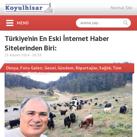
Normal Site
MENÜ
Türkiye’nin En Eski İnternet Haber
Sitelerinden Biri:
25 Kasım 2024 -
16:33
Dünya
,
Foto Galeri
,
Genel
,
Gündem
,
Röportajlar
,
Sağlık
,
Tüm
Manşetler
,
TV Rehberi